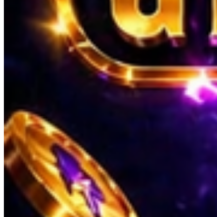
GTR303: Link Alternatif Situs
GTR303 dikenal sebagai link alternatif situs slot gacor hari ini terp
pola RTP tinggi. Rasakan pengalaman bermain tanpa harus terganggu l