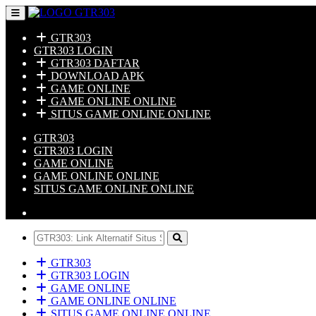
GTR303
GTR303 LOGIN
GTR303 DAFTAR
DOWNLOAD APK
GAME ONLINE
GAME ONLINE ONLINE
SITUS GAME ONLINE ONLINE
GTR303
GTR303 LOGIN
GAME ONLINE
GAME ONLINE ONLINE
SITUS GAME ONLINE ONLINE
GTR303
GTR303 LOGIN
GAME ONLINE
GAME ONLINE ONLINE
SITUS GAME ONLINE ONLINE