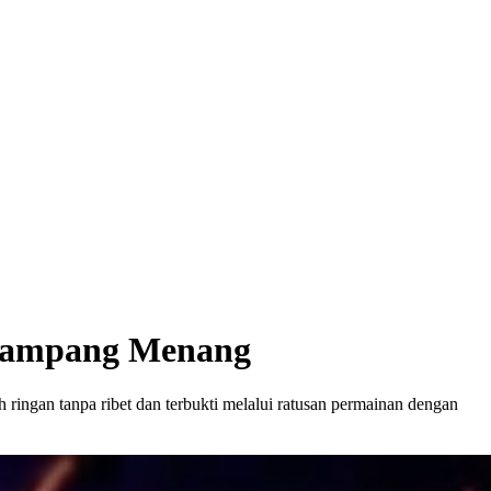
a Gampang Menang
h ringan tanpa ribet dan terbukti melalui ratusan permainan dengan