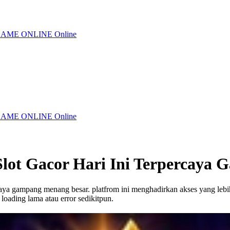
 GAME ONLINE Online
 GAME ONLINE Online
 Slot Gacor Hari Ini Terpercay
ercaya gampang menang besar. platfrom ini menghadirkan akses yang lebi
oading lama atau error sedikitpun.